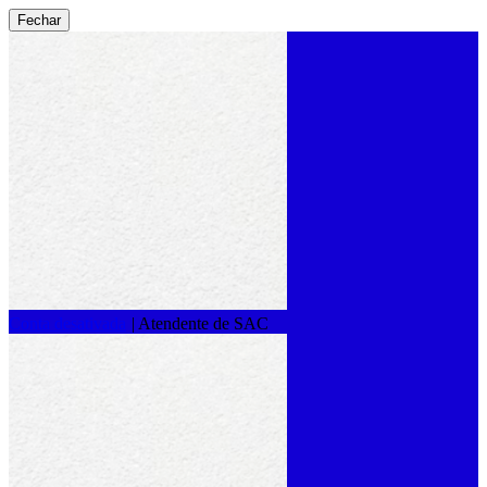
Fechar
Conta desativada
|
Atendente de SAC