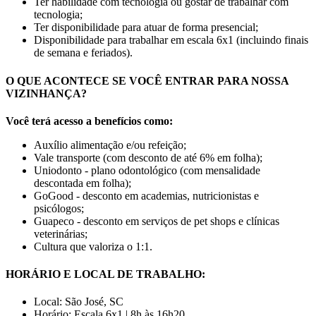
Ter habilidade com tecnologia ou gostar de trabalhar com
tecnologia;
Ter disponibilidade para atuar de forma presencial;
Disponibilidade para trabalhar em escala 6x1 (incluindo finais
de semana e feriados).
O QUE ACONTECE SE VOCÊ ENTRAR PARA NOSSA
VIZINHANÇA?
Você terá acesso a benefícios como:
Auxílio alimentação e/ou refeição;
Vale transporte (com desconto de até 6% em folha);
Uniodonto - plano odontológico (com mensalidade
descontada em folha);
GoGood - desconto em academias, nutricionistas e
psicólogos;
Guapeco - desconto em serviços de pet shops e clínicas
veterinárias;
Cultura que valoriza o 1:1.
HORÁRIO E LOCAL DE TRABALHO:
Local: São José, SC
Horário: Escala 6x1 | 8h às 16h20